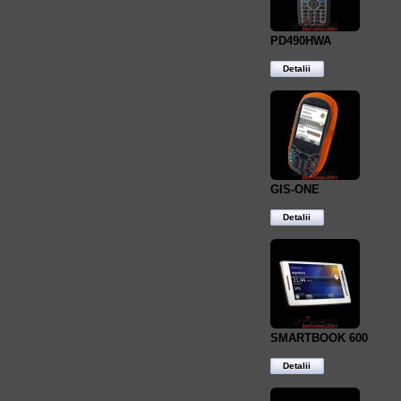
PD490HWA
Detalii
GIS-ONE
Detalii
SMARTBOOK 600
Detalii