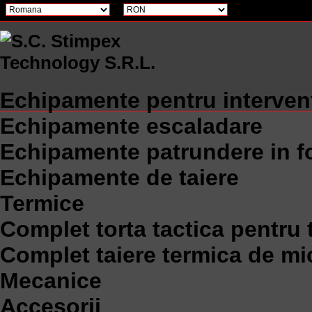
Echipamente pentru interven
Echipamente escaladare
Echipamente patrundere in f
Echipamente de taiere
Termice
Complet torta tactica pentru 
Complet taiere termica de mi
Mecanice
Accesorii