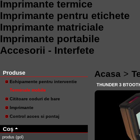
Imprimante termice
Imprimante pentru etichete
Imprimante matriciale
Imprimante portabile
Accesorii - Interfete
Acasa
>
T
Produse
Echipamente pentru interventie
THUNDER 3 BTOOT
Terminale mobile
Cititoare coduri de bare
Imprimante
Control acces si pontaj
Coş
produs
(gol)