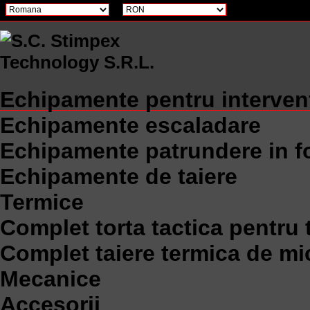
Echipamente pentru interven
Echipamente escaladare
Echipamente patrundere in f
Echipamente de taiere
Termice
Complet torta tactica pentru 
Complet taiere termica de mi
Mecanice
Accesorii