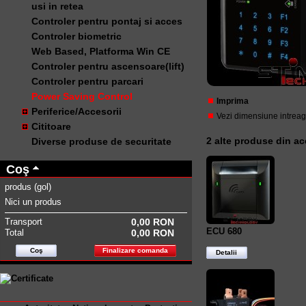
usi in retea
Controler pentru pontaj si acces
Controler biometric
Web Based, Platforma Win CE
Controler pentru ascensoare(lift)
Controler pentru parcari
Power Saving Control
Imprima
Periferice/Accesorii
Vezi dimensiune intrea
Cititoare
2 alte produse din ac
Diverse produse de securitate
Coş
produs
(gol)
Nici un produs
Transport
0,00 RON
ECU 680
Total
0,00 RON
Coş
Finalizare comanda
Detalii