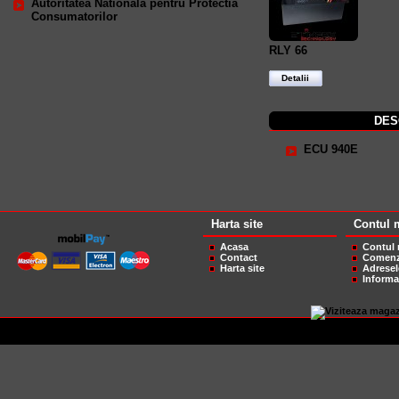
Autoritatea Nationala pentru Protectia
Consumatorilor
RLY 66
Detalii
DES
ECU 940E
Harta site
Contul 
Acasa
Contul
Contact
Comenz
Harta site
Adresel
Informa